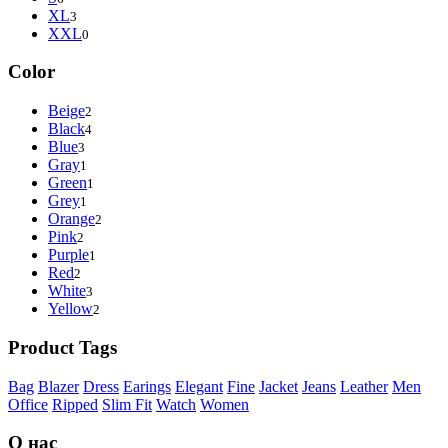
XL
3
XXL
0
Color
Beige
2
Black
4
Blue
3
Gray
1
Green
1
Grey
1
Orange
2
Pink
2
Purple
1
Red
2
White
3
Yellow
2
Product Tags
Bag
Blazer
Dress
Earings
Elegant
Fine
Jacket
Jeans
Leather
Men
Office
Ripped
Slim Fit
Watch
Women
О нас