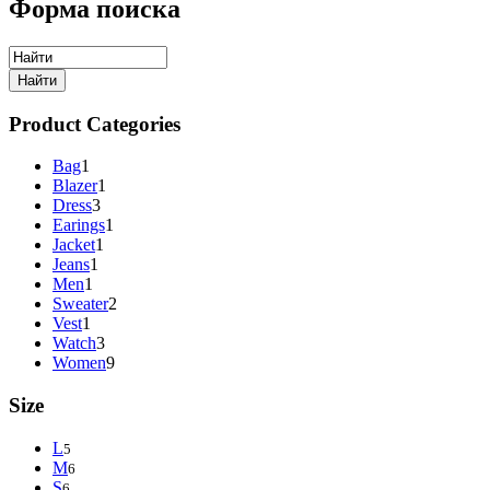
Форма поиска
Product Categories
Bag
1
Blazer
1
Dress
3
Earings
1
Jacket
1
Jeans
1
Men
1
Sweater
2
Vest
1
Watch
3
Women
9
Size
L
5
M
6
S
6