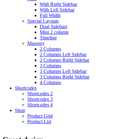
With Right Sidebar
With Left Sidebar
Full Width
Special Layouts
Dual Sidebars
Mini 2 column
Timeline
Masonry
2 Columns
2 Columns Left Sidebar
2 Columns Right Sidebar
3 Columns
3 Columns Left Sidebar
3 Columns Right Sidebar
4 Columns
Shortcodes
Shortcodes 2
Shortcodes 3
Shortcodes 4
Shop
Product Grid
Product List