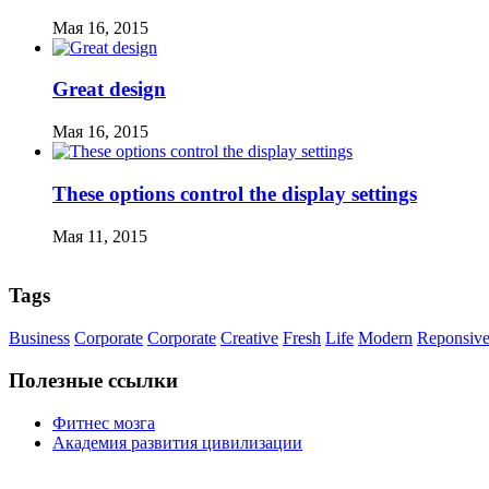
Мая 16, 2015
Great design
Мая 16, 2015
These options control the display settings
Мая 11, 2015
Tags
Business
Corporate
Corporate
Creative
Fresh
Life
Modern
Reponsiv
Полезные ссылки
Фитнес мозга
Академия развития цивилизации