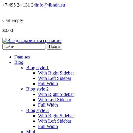
Перейти к основному содержанию
+7 495 24 131 24
info@4brain.su
Cart empty
$0.00
Форма поиска
Главная
Blog
Blog style 1
With Right Sidebar
With Left Sidebar
Full Width
Blog style 2
With Right Sidebar
With Left Sidebar
Full Width
Blog style 3
With Right Sidebar
With Left Sidebar
Full Width
Mini