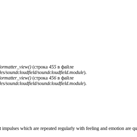
formatter_view()
(строка
455
в файле
les/soundcloudfield/soundcloudfield.module
).
formatter_view()
(строка
456
в файле
les/soundcloudfield/soundcloudfield.module
).
impulses which are repeated regularly with feeling and emotion are qu