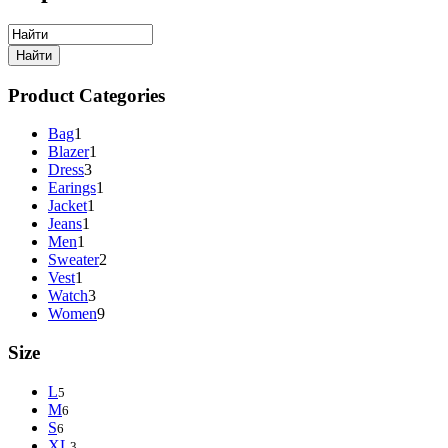
Product Categories
Bag
1
Blazer
1
Dress
3
Earings
1
Jacket
1
Jeans
1
Men
1
Sweater
2
Vest
1
Watch
3
Women
9
Size
L
5
M
6
S
6
XL
3