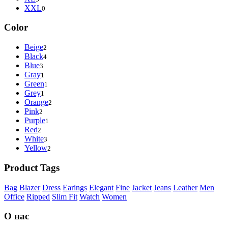
XXL
0
Color
Beige
2
Black
4
Blue
3
Gray
1
Green
1
Grey
1
Orange
2
Pink
2
Purple
1
Red
2
White
3
Yellow
2
Product Tags
Bag
Blazer
Dress
Earings
Elegant
Fine
Jacket
Jeans
Leather
Men
Office
Ripped
Slim Fit
Watch
Women
О нас