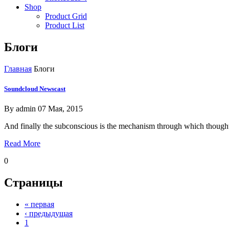
Shop
Product Grid
Product List
Блоги
Главная
Блоги
Soundcloud Newscast
By
admin
07 Мая, 2015
And finally the subconscious is the mechanism through which thought 
Read More
0
Страницы
« первая
‹ предыдущая
1