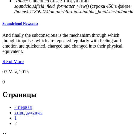
Notice
: Undefined offset: 1 в функции
soundcloudfield_field_formatter_view()
(строка
456
в файле
/home/a1186927/domains/4brain.su/public_html/sites/all/modu
Soundcloud Newscast
And finally the subconscious is the mechanism through which
thought impulses which are repeated regularly with feeling and
emotion are quickened, charged and changed into their physical
equivalent.
Read More
07 Мая, 2015
0
Страницы
« первая
‹ предыдущая
1
2