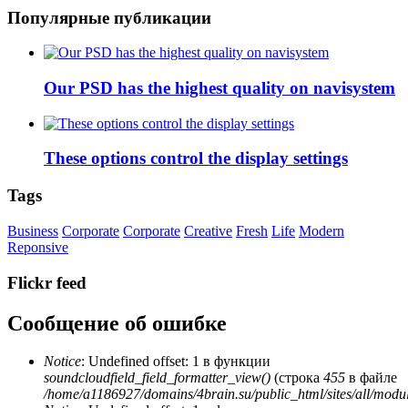
Популярные публикации
Our PSD has the highest quality on navisystem
These options control the display settings
Tags
Business
Corporate
Corporate
Creative
Fresh
Life
Modern
Reponsive
Flickr feed
Сообщение об ошибке
Notice
: Undefined offset: 1 в функции
soundcloudfield_field_formatter_view()
(строка
455
в файле
/home/a1186927/domains/4brain.su/public_html/sites/all/modu