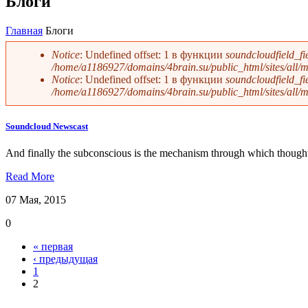
Блоги
Главная
Блоги
Notice
: Undefined offset: 1 в функции
soundcloudfield_fi
/home/a1186927/domains/4brain.su/public_html/sites/all/
Сообщение об ошибке
Notice
: Undefined offset: 1 в функции
soundcloudfield_fi
/home/a1186927/domains/4brain.su/public_html/sites/all/
Soundcloud Newscast
And finally the subconscious is the mechanism through which thought 
Read More
07 Мая, 2015
0
« первая
‹ предыдущая
Страницы
1
2