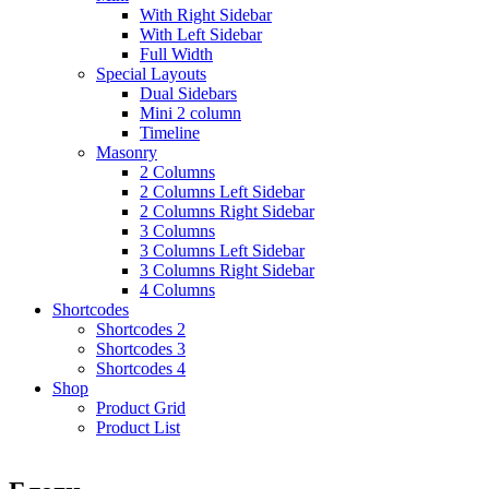
With Right Sidebar
With Left Sidebar
Full Width
Special Layouts
Dual Sidebars
Mini 2 column
Timeline
Masonry
2 Columns
2 Columns Left Sidebar
2 Columns Right Sidebar
3 Columns
3 Columns Left Sidebar
3 Columns Right Sidebar
4 Columns
Shortcodes
Shortcodes 2
Shortcodes 3
Shortcodes 4
Shop
Product Grid
Product List