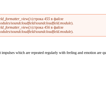
eld_formatter_view()
(строка
455
в файле
modules/soundcloudfield/soundcloudfield.module
).
eld_formatter_view()
(строка
456
в файле
modules/soundcloudfield/soundcloudfield.module
).
impulses which are repeated regularly with feeling and emotion are qu