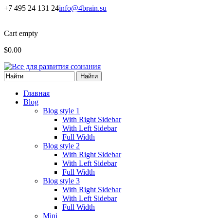
Перейти к основному содержанию
+7 495 24 131 24
info@4brain.su
Cart empty
$0.00
Форма поиска
Главная
Blog
Blog style 1
With Right Sidebar
With Left Sidebar
Full Width
Blog style 2
With Right Sidebar
With Left Sidebar
Full Width
Blog style 3
With Right Sidebar
With Left Sidebar
Full Width
Mini